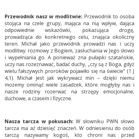
Przewodnik nasz w modlitwie:
Przewodnik to osoba
stojąca na czele grupy, mająca na nią wpływ, dająca
odpowiednie wskazówki, pokazująca drogę,
prowadząca do konkretnego celu, znająca okoliczny
teren. Michał jako przewodnik prowadzi nas i uczy
modlitwy: rozmowy z Bogiem, zasłuchania w Jego słowo
i wypełniania go. A ponieważ zna pułapki szatańskie,
uczy nas rozeznawać, badać duchy, „czy są z Boga, gdyż
wielu fałszywych proroków pojawiło się na świecie” (1 J
4,1). Michał jest jak wykrywacz min – dzięki niemu
możemy ominąć wiele zasadzek, które mogłyby nas i
nasze rodziny rozerwać na strzępy emocjonalne,
duchowe, a czasem i fizyczne.
Nasza tarcza w pokusach:
W słowniku PWN słowo
tarcza ma aż dziesięć znaczeń. W odniesieniu do osób
tarczą nazywamy kogoś, kto chroni nas przed