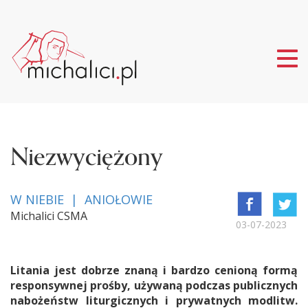
Tog
nav
Niezwyciężony
W NIEBIE | ANIOŁOWIE
Michalici CSMA
03-07-2023
Litania jest dobrze znaną i bardzo cenioną formą
responsywnej prośby, używaną podczas publicznych
nabożeństw liturgicznych i prywatnych modlitw.