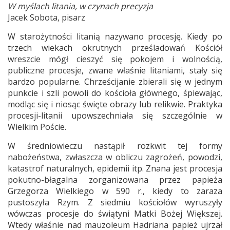
W myślach litania, w czynach precyzja
Jacek Sobota, pisarz
W starożytności litanią nazywano procesję. Kiedy po
trzech wiekach okrutnych prześladowań Kościół
wreszcie mógł cieszyć się pokojem i wolnością,
publiczne procesje, zwane właśnie litaniami, stały się
bardzo popularne. Chrześcijanie zbierali się w jednym
punkcie i szli powoli do kościoła głównego, śpiewając,
modląc się i niosąc święte obrazy lub relikwie. Praktyka
procesji-litanii upowszechniała się szczególnie w
Wielkim Poście.
W średniowieczu nastąpił rozkwit tej formy
nabożeństwa, zwłaszcza w obliczu zagrożeń, powodzi,
katastrof naturalnych, epidemii itp. Znana jest procesja
pokutno-błagalna zorganizowana przez papieża
Grzegorza Wielkiego w 590 r., kiedy to zaraza
pustoszyła Rzym. Z siedmiu kościołów wyruszyły
wówczas procesje do świątyni Matki Bożej Większej.
Wtedy właśnie nad mauzoleum Hadriana papież ujrzał