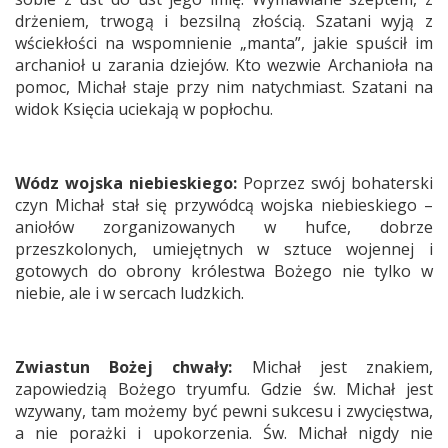
drżeniem, trwogą i bezsilną złością. Szatani wyją z
wściekłości na wspomnienie „manta”, jakie spuścił im
archanioł u zarania dziejów. Kto wezwie Archanioła na
pomoc, Michał staje przy nim natychmiast. Szatani na
widok Księcia uciekają w popłochu.
Wódz wojska niebieskiego:
Poprzez swój bohaterski
czyn Michał stał się przywódcą wojska niebieskiego –
aniołów zorganizowanych w hufce, dobrze
przeszkolonych, umiejętnych w sztuce wojennej i
gotowych do obrony królestwa Bożego nie tylko w
niebie, ale i w sercach ludzkich.
Zwiastun Bożej chwały:
Michał jest znakiem,
zapowiedzią Bożego tryumfu. Gdzie św. Michał jest
wzywany, tam możemy być pewni sukcesu i zwycięstwa,
a nie porażki i upokorzenia. Św. Michał nigdy nie