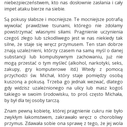
niebezpieczeństwem, kto nas dosłownie zasłania i cały
impet ataku bierze na siebie.
Są pokusy słabsze i mocniejsze. Te mocniejsze potrafią
wywołać prawdziwe tsunami, którego nie zdołamy
powstrzymać własnymi siłami. Pragnienie uczynienia
czegoś złego lub szkodliwego jest w nas niekiedy tak
silne, że staje się wręcz przymusem. Ten stan dobrze
znają uzależnieni, którzy czasem na samą myśl o danej
substancji lub kompulsywnym zachowaniu, już nie
mogą przestać o tym myśleć (alkohol, narkotyki, seks,
zakupy, gry komputerowe itd.) Wtedy z pomocą
przychodzi św. Michał, który staje pomiędzy osobą
kuszoną a pokusą. Trzeba go jednak wezwać, dlatego
gdy widzisz uzależnionego na ulicy lub masz kogoś
takiego w swoim środowisku, to proś często Michała,
by był dla tej osoby tarczą.
Znam pewną kobietę, której pragnienie cukru nie było
zwykłym łakomstwem, zakrawało wręcz o chorobliwy
przymus. Zdawała sobie ona sprawę z tego, że jej wola