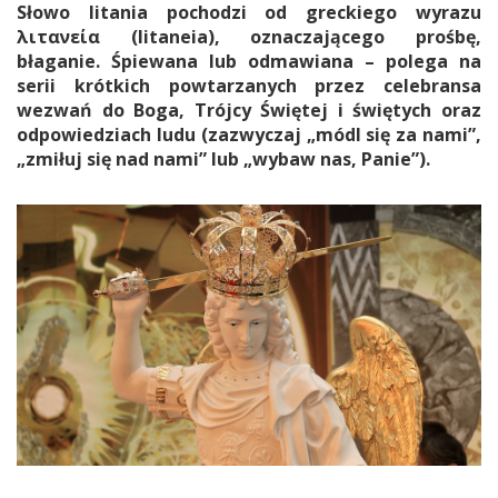
Słowo litania pochodzi od greckiego wyrazu
λιτανεία (litaneia), oznaczającego prośbę,
błaganie. Śpiewana lub odmawiana – polega na
serii krótkich powtarzanych przez celebransa
wezwań do Boga, Trójcy Świętej i świętych oraz
odpowiedziach ludu (zazwyczaj „módl się za nami”,
„zmiłuj się nad nami” lub „wybaw nas, Panie”).