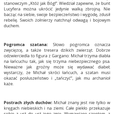
stanowczym „Któż jak Bóg!”. Wiedział zapewne, że bunt
Lucyfera można ukrócić jedynie walką zbrojną. Nie
bacząc na siebie, swoje bezpieczeństwo i wygodę, zdusił
rebelię. Swoich żołnierzy natchnął odwagą i bojowym
duchem.
Pogromca szatana:
Słowo pogromca oznacza
zwycięzcę, a także tresera dzikich zwierząt. Dobrze
odzwierciedla to figura z Gargano: Michał trzyma diabła
na łańcuchu tak, jak się trzyma niebezpiecznego psa.
Nieważne jak groźny może się wydawać diabeł;
wystarczy, że Michał skróci łańcuch, a szatan musi
okazać posłuszeństwo i „tańczyć”, jak mu archanioł
każe.
Postrach złych duchów:
Michał znany jest nie tylko w
kręgach niebieskich i na ziemi. Całe piekło przekazuje
sobie z ust do ust jego imię. Wymawiane szeptem, z