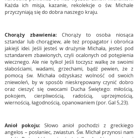
Każda ich misja, kazanie, rekolekcje o św. Michale
przyczyniają się do dobra naszego kraju.
Chorąży zbawienia:
Chorąży to osoba niosąca
sztandar lub chorągiew, ale też propagator i obrońca
jakiejś idei. Jeśli jesteś w drużynie Michała, jesteś pod
sztandarem zbawionych, czyli ocalonych od potępienia
wiecznego. Ale nie tylko! Jeśli toczysz walkę ze swoimi
słabościami, wadami, grzechami, bądź pewien, że z
pomocą św. Michała odzyskasz wolność od swoich
zniewoleń, by w sposób nieskrępowany czynić dobro
oraz cieszyć się owocami Ducha Świętego: miłością,
pokojem, cierpliwością, radością, uprzejmością,
wiernością, łagodnością, opanowaniem (por. Gal 5,23).
Anioł pokoju:
Słowo anioł pochodzi z greckiego
angelos – posłaniec, zwiastun. Św. Michał przynosi nam