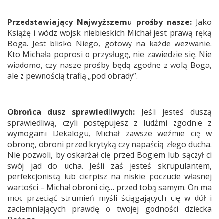
Przedstawiający Najwyższemu prośby nasze:
Jako
Książę i wódz wojsk niebieskich Michał jest prawą ręką
Boga. Jest blisko Niego, gotowy na każde wezwanie.
Kto Michała poprosi o przysługę, nie zawiedzie się. Nie
wiadomo, czy nasze prośby będą zgodne z wolą Boga,
ale z pewnością trafią „pod obrady”.
Obrońca dusz sprawiedliwych:
Jeśli jesteś duszą
sprawiedliwą, czyli postępujesz z ludźmi zgodnie z
wymogami Dekalogu, Michał zawsze weźmie cię w
obronę, obroni przed krytyką czy napaścią złego ducha.
Nie pozwoli, by oskarżał cię przed Bogiem lub sączył ci
swój jad do ucha. Jeśli zaś jesteś skrupulantem,
perfekcjonistą lub cierpisz na niskie poczucie własnej
wartości – Michał obroni cię… przed tobą samym. On ma
moc przeciąć strumień myśli ściągających cię w dół i
zaciemniających prawdę o twojej godności dziecka