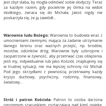
jest zbyt słaba, by mogła odmówić sobie słodyczy. Teraz
za każdym razem, gdy pocieknie jej ślinka na widok
słodkiego, zwraca się do Michała. Jakoś nigdy nie
poskarżyła się, że ją zawiódł…
Warownia ludu Bożego:
Warownia to budowla wraz z
umocnieniami ziemnymi, mająca za zadanie utrzymanie
danego terenu oraz ważnych przejść, np. brodów,
mostów, odcinków dróg. Warownie były uzbrojone i
zaopatrzone w żywność, aby przetrwać czas oblężenia.
Jeśli my, indywidualnie lub jako Kościół, znajdujemy się
w trudnej sytuacji, nie ma lepszej ochrony niż Michał.
Pod jego skrzydłami z pewnością przetrwamy każdy
kryzys duchowy, psychiczny, rodzinny, finansowy,
światowy…
Stróż i patron Kościoła:
Patron to osoba darzona
ogromnym szacunkiem, roztaczająca nad kimś opiekę.