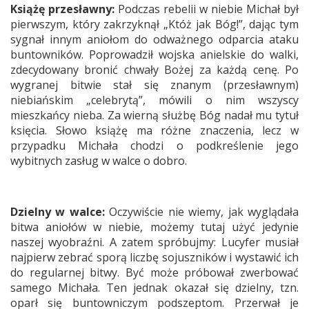
Książę przesławny:
Podczas rebelii w niebie Michał był
pierwszym, który zakrzyknął „Któż jak Bóg!”, dając tym
sygnał innym aniołom do odważnego odparcia ataku
buntowników. Poprowadził wojska anielskie do walki,
zdecydowany bronić chwały Bożej za każdą cenę. Po
wygranej bitwie stał się znanym (przesławnym)
niebiańskim „celebrytą”, mówili o nim wszyscy
mieszkańcy nieba. Za wierną służbę Bóg nadał mu tytuł
księcia. Słowo książę ma różne znaczenia, lecz w
przypadku Michała chodzi o podkreślenie jego
wybitnych zasług w walce o dobro.
Dzielny w walce:
Oczywiście nie wiemy, jak wyglądała
bitwa aniołów w niebie, możemy tutaj użyć jedynie
naszej wyobraźni. A zatem spróbujmy: Lucyfer musiał
najpierw zebrać sporą liczbę sojuszników i wystawić ich
do regularnej bitwy. Być może próbował zwerbować
samego Michała. Ten jednak okazał się dzielny, tzn.
oparł się buntowniczym podszeptom. Przerwał je