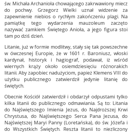
św. Michała Archanioła chowającego zakrwawiony miecz
do pochwy. Grzegorz Wielki uznał widzenie za
zapewnienie niebios o rychłym zakończeniu plagi. Na
pamiątkę tego wydarzenia mauzoleum zaczęto
nazywać zamkiem Świętego Anioła, a jego figura stoi
tam po dziś dzień.
Litanie, już w formie modlitwy, stały się tak powszechne
w ówczesnej Europie, że w 1601 r. Baroniusz, włoski
kardynał, historyk i hagiograf, podawał, iż wśród
wiernych krąży około osiemdziesięciu różnorakich
litanii. Aby zapobiec nadużyciom, papież Klemens VIII do
użytku publicznego zatwierdził jedynie litanię do
świętych.
Obecnie Kościół zatwierdził i obdarzył odpustami tylko
kilka litanii do publicznego odmawiania. Są to: Litania
do Najświętszego Imienia Jezus, do Najdroższej Krwi
Chrystusa, do Najświętszego Serca Pana Jezusa, do
Najświętszej Maryi Panny (Loretańska), do św. Józefa i
do Wszystkich Świętych. Reszta litanii to niezliczony