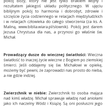
pokój Boży, który nie jest tylko brakiem wojny i
rezultatem jakiegoś układu politycznego. W ujęciu
biblijnym pokój to harmonia i dobrobyt, zdrowie i
szczęście życia codziennego w relacjach międzyludzkich
i w relacjach człowieka do całego stworzenia (za ks. A.
Maliną, www.biblia.wiara.pl/slownik). Pokój jest darem
Jezusa Chrystusa dla nas, a przynosi go właśnie św.
Michał.
Prowadzący dusze do wiecznej światłości:
Wieczna
światłość to inaczej życie wieczne z Bogiem po ziemskiej
śmierci. Jeśli oddajemy się św. Michałowi w opiekę,
możemy być pewni, że zaprowadzi nas prosto do nieba,
a nie gdzie indziej.
Zwierzchnik w niebie:
Zwierzchnik to osoba mająca
nad kimś władzę. Michał sprawuje władzę nad aniołami
jako ich naczelny Wódz i Książę. Są oni posłuszni jego