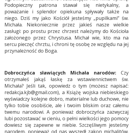
Podopieczny patrona stawał się nietykalny, a
poważanie i splendor opiekuna spływały także na
niego. Dziś my jako Kościół jesteśmy „pupilkami” św.
Michała. Niekoniecznie przez jakieś nasze wielkie
zasługi: po prostu przez chrzest należymy do Kościoła
założonego przez Chrystusa. Michał wie, kto ma na
sercu pieczęć chrztu, i chroni tę osobę ze względu na jej
przynależność do Boga.
Dobroczyńca sławiących Michała narodów:
Czy
otrzymałeś jakąś łaskę za wstawiennictwem św.
Michała? Jeśli tak, opowiedz o tym (możesz napisać:
redakcja.kjb@gmail.com), a Książę wojska niebieskiego
wyświadczy kolejne dobro, materialne lub duchowe, nie
tylko tobie osobiście, ale i twoim bliskim oraz całemu
twemu narodowi. A ponieważ dobroczyńca zazwyczaj
lubi pozostawać w cieniu, o pełni wielkości jego pomocy
dowiesz się zapewne w niebie. Szczęśliwym jesteśmy
narodem, ponieważ od nas wyszedł zakon michalitów.