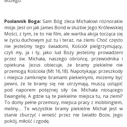
Bożego.
Posłannik Boga:
Sam Bóg zleca Michałowi różnorakie
misje. Jest on jak James Bond w służbie Jego Królewskiej
Mości, z tym, że to nie film, ale wartka akcja tocząca się
w życiu duchowym już tu i teraz, na ziemi. Choć często
nie jesteśmy tego świadomi, Kościół pielgrzymujący,
czyli my, ja i ty, jako lud Boży jesteśmy prowadzeni
przez św. Michała, naszego obrońcę, przewodnika i
opiekuna. Jezus obiecuje, że bramy piekielne nie
przemogą Kościoła (Mt 16,18). Napotykając przeszkody
i miejsca zamknięte bramami piekielnymi, możemy być
pewni, że te bramy się nie utrzymają, muszą ustąpić
pod naporem potężnej siły św. Michała niosącego
Ewangelię. A gdzie są te piekielne miejsca tu, na ziemi?
To domy pełne przemocy, miejsca pracy z mobbingiem,
meliny… Te wszystkie bramy piekielne Michał jest w
stanie zburzyć i wnieść przez nie światło Boże, Jego
pokój, miłość i zgodę.