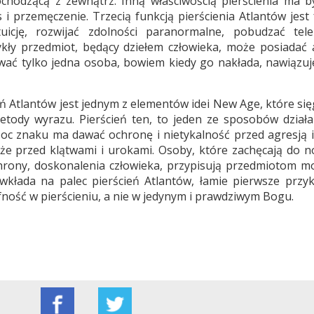
ochodzącą z zewnątrz. Inną właściwością pierścienia ma b
 i przemęczenie. Trzecią funkcją pierścienia Atlantów jest 
uicję, rozwijać zdolności paranormalne, pobudzać tele
ykły przedmiot, będący dziełem człowieka, może posiadać 
wać tylko jedna osoba, bowiem kiedy go nakłada, nawiązuj
ień Atlantów jest jednym z elementów idei New Age, które si
etody wyrazu. Pierścień ten, to jeden ze sposobów działan
Moc znaku ma dawać ochronę i nietykalność przed agresją i
że przed klątwami i urokami. Osoby, które zachęcają do n
chrony, doskonalenia człowieka, przypisują przedmiotom mo
 wkłada na palec pierścień Atlantów, łamie pierwsze przyk
fność w pierścieniu, a nie w jedynym i prawdziwym Bogu.