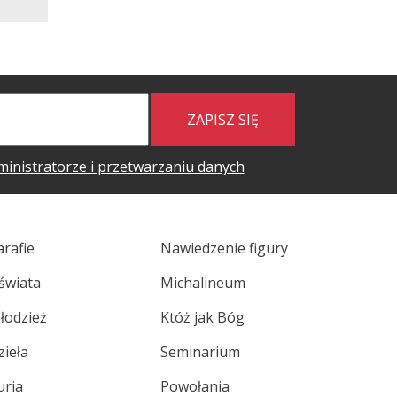
ZAPISZ SIĘ
ministratorze i przetwarzaniu danych
arafie
Nawiedzenie figury
świata
Michalineum
łodzież
Któż jak Bóg
zieła
Seminarium
uria
Powołania