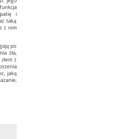
yć jego
funkcja
patię i
aż taką
e z nim
ęgają po
ia zła,
 złem z
oszenia
c, jaką
azanie,