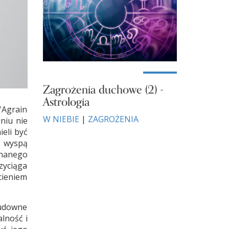
Zagrożenia duchowe (2) -
Astrologia
'Agrain
W NIEBIE
|
ZAGROŻENIA
niu nie
ieli być
t wyspą
znanego
rzyciąga
cieniem
cudowne
alność i