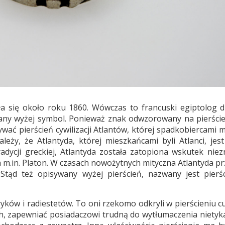
ęła się około roku 1860. Wówczas to francuski egiptolog d
isany wyżej symbol. Ponieważ znak odwzorowany na pierście
ywać pierścień cywilizacji Atlantów, której spadkobiercami m
leży, że Atlantyda, której mieszkańcami byli Atlanci, jes
tradycji greckiej, Atlantyda została zatopiona wskutek nie
ch m.in. Platon. W czasach nowożytnych mityczna Atlantyda p
Stąd też opisywany wyżej pierścień, nazwany jest pierś
yków i radiestetów. To oni rzekomo odkryli w pierścieniu 
ich, zapewniać posiadaczowi trudną do wytłumaczenia nietyk