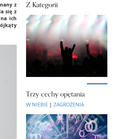
Z Kategorii
onany z
a się z
na ich
rójkąty
Trzy cechy opętania
W NIEBIE
|
ZAGROŻENIA