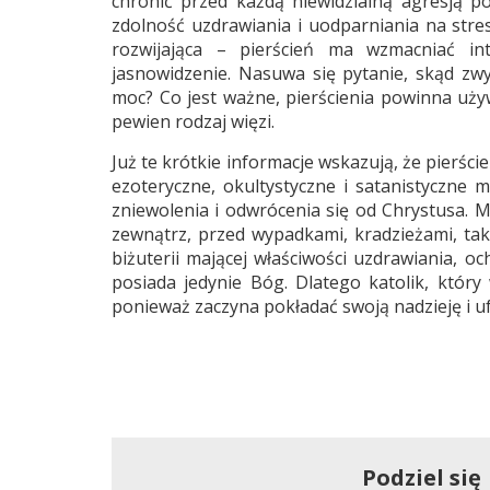
chronić przed każdą niewidzialną agresją p
zdolność uzdrawiania i uodparniania na stres
rozwijająca – pierścień ma wzmacniać int
jasnowidzenie. Nasuwa się pytanie, skąd zw
moc? Co jest ważne, pierścienia powinna uży
pewien rodzaj więzi.
Już te krótkie informacje wskazują, że pierśc
ezoteryczne, okultystyczne i satanistyczne m
zniewolenia i odwrócenia się od Chrystusa. 
zewnątrz, przed wypadkami, kradzieżami, tak
biżuterii mającej właściwości uzdrawiania, o
posiada jedynie Bóg. Dlatego katolik, który
ponieważ zaczyna pokładać swoją nadzieję i u
Podziel się