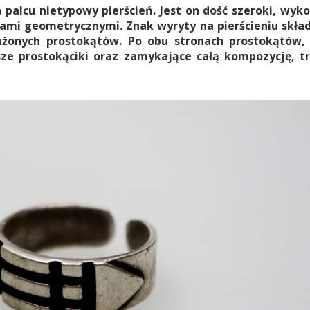
 palcu nietypowy pierścień. Jest on dość szeroki, wyk
rami geometrycznymi. Znak wyryty na pierścieniu skład
użonych prostokątów. Po obu stronach prostokątów, 
sze prostokąciki oraz zamykające całą kompozycję, t