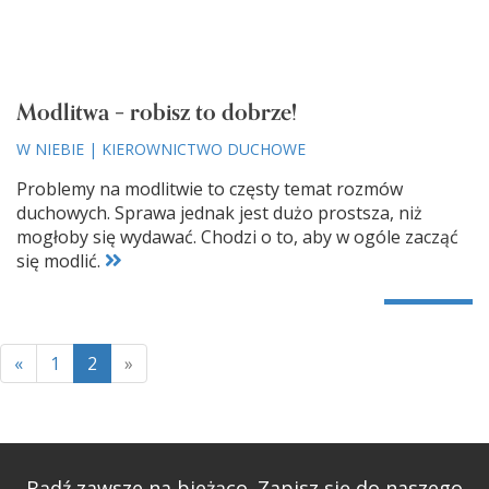
Modlitwa – robisz to dobrze!
W NIEBIE
|
KIEROWNICTWO DUCHOWE
Problemy na modlitwie to częsty temat rozmów
duchowych. Sprawa jednak jest dużo prostsza, niż
mogłoby się wydawać. Chodzi o to, aby w ogóle zacząć
się modlić.
«
1
2
»
Bądź zawsze na bieżąco. Zapisz się do naszego