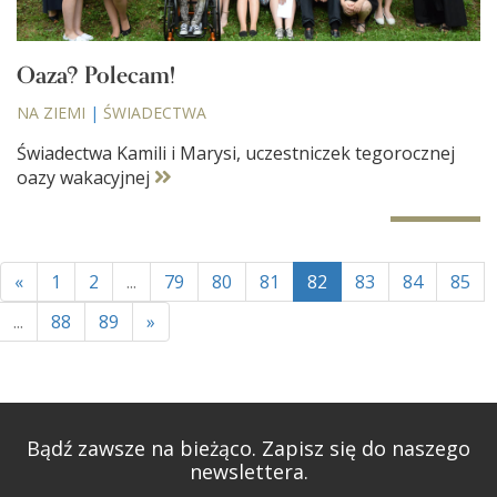
Oaza? Polecam!
NA ZIEMI
|
ŚWIADECTWA
Świadectwa Kamili i Marysi, uczestniczek tegorocznej
oazy wakacyjnej
«
1
2
...
79
80
81
82
83
84
85
...
88
89
»
Bądź zawsze na bieżąco. Zapisz się do naszego
newslettera.