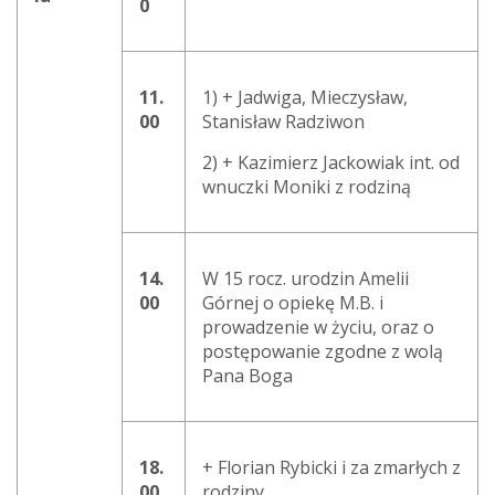
0
11.
1) + Jadwiga, Mieczysław,
00
Stanisław Radziwon
2) + Kazimierz Jackowiak int. od
wnuczki Moniki z rodziną
14.
W 15 rocz. urodzin Amelii
00
Górnej o opiekę M.B. i
prowadzenie w życiu, oraz o
postępowanie zgodne z wolą
Pana Boga
18.
+ Florian Rybicki i za zmarłych z
00
rodziny