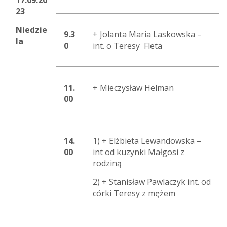
17.09.20
23
Niedzie
9.3
+ Jolanta Maria Laskowska –
la
0
int. o Teresy Fleta
11.
+ Mieczysław Helman
00
14.
1) + Elżbieta Lewandowska –
00
int od kuzynki Małgosi z
rodziną
2) + Stanisław Pawlaczyk int. od
córki Teresy z mężem