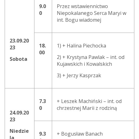
9.0
Przez wstawiennictwo
0
Niepokalanego Serca Maryi w
int. Bogu wiadomej
23.09.20
18.
1) + Halina Piechocka
23
00
2) + Krystyna Pawlak – int. od
Sobota
Kujawskich i Kowalskich
3) + Jerzy Kasprzak
7.3
+ Leszek Machiński – int. od
0
chrzestnej Marii z rodziną
24.09.20
23
Niedzie
9.3
+ Bogusław Banach
la