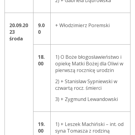
2) + Gabriela Dąbrowska
20.09.20
9.0
+ Włodzimierz Poremski
23
0
środa
18.
1) O Boże błogosławieństwo i
00
opiekę Matki Bożej dla Oliwi w
pierwszą rocznicę urodzin
2) + Stanisław Sypniewski w
czwartą rocz. śmierci
3) + Zygmund Lewandowski
19.
1) + Leszek Machiński – int. od
00
syna Tomasza z rodziną