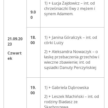
1) + Łucja Zajdowicz – int. od
chrześniaczki Ewy z mężem i
9.0
synem Adamem.
0
18.
1) + Janina Góralczyk – int. od
21.09.20
00
córki Luizy
23
2) + Aleksandra Nowaczyk – o
Czwart
łaskę przebaczenia grzechów i
ek
wieczne zbawienie; int. od
sąsiadki Danuty Perczyńskiej
19.
1) + Gabriela Dąbrowska
00
2) + Leszek Machiński – int. od
rodziny Biadasz ze
Skarboszewa