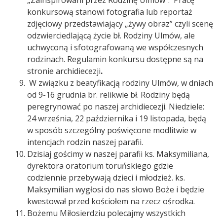
„Zainspirowani przez Rodzinę Ulmów”. Pracę
konkursową stanowi fotografia lub reportaż
zdjęciowy przedstawiający „żywy obraz” czyli scenę
odzwierciedlającą życie bł. Rodziny Ulmów, ale
uchwyconą i sfotografowaną we współczesnych
rodzinach. Regulamin konkursu dostępne są na
stronie archidiecezji
.
W związku z beatyfikacją rodziny Ulmów, w dniach
od 9-16 grudnia br. relikwie bł. Rodziny będą
peregrynować po naszej archidiecezji. Niedziele:
24 września, 22 października i 19 listopada, będą
w sposób szczególny poświęcone modlitwie w
intencjach rodzin naszej parafii.
Dzisiaj gościmy w naszej parafii ks. Maksymiliana,
dyrektora oratorium toruńskiego gdzie
codziennie przebywają dzieci i młodzież. ks.
Maksymilian wygłosi do nas słowo Boże i będzie
kwestował przed kościołem na rzecz ośrodka.
Bożemu Miłosierdziu polecajmy wszystkich