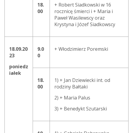
18.
+ Robert Siadkowski w 16
00
rocznicę śmierci i + Maria i
Paweł Wasilewscy oraz
Krystyna i Józef Siadkowscy
18.09.20
9.0
+ Włodzimierz Poremski
23
0
poniedz
iałek
18.
1) + Jan Dziewiecki int. od
00
rodziny Bałtaki
2) + Maria Palus
3) + Benedykt Szutarski